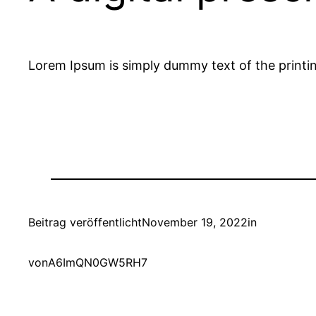
Lorem Ipsum is simply dummy text of the printi
Beitrag veröffentlicht
November 19, 2022
in
von
A6ImQN0GW5RH7